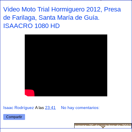
Video Moto Trial Hormiguero 2012, Presa
de Farilaga, Santa María de Guía.
ISAACRO 1080 HD
Isaac Rodríguez
A las
23:41
No hay comentarios:
Compartir
jueves, 25 de octubre de 2012