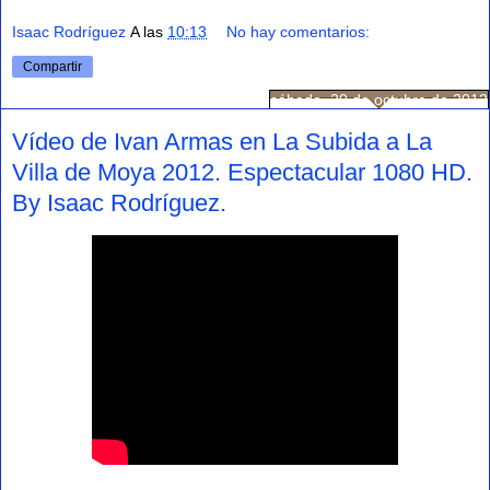
Isaac Rodríguez
A las
10:13
No hay comentarios:
Compartir
sábado, 20 de octubre de 2012
Vídeo de Ivan Armas en La Subida a La
Villa de Moya 2012. Espectacular 1080 HD.
By Isaac Rodríguez.