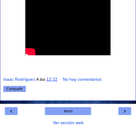
Isaac Rodríguez
A las
12:22
No hay comentarios:
Compartir
‹
›
Inicio
Ver versión web