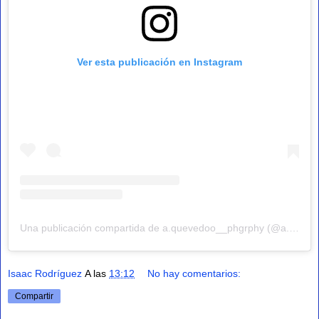
Ver esta publicación en Instagram
Una publicación compartida de a.quevedoo__phgrphy (@a.quevedoo__phtgrphy)
Isaac Rodríguez
A las
13:12
No hay comentarios:
Compartir