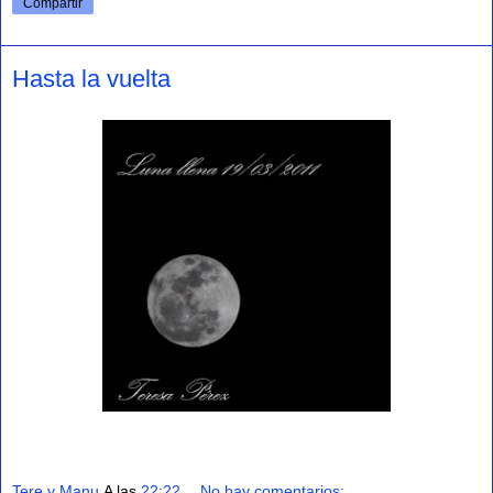
Compartir
Hasta la vuelta
Tere y Manu
A las
22:22
No hay comentarios: