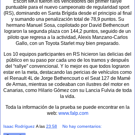
Escort MKII fueron los vencedores del primer rallye
puntuable para el nuevo campeonato de regularidad sport
(RS), dominando en Santa Brígida desde el principio al final
y sumando una penalización total de 78,9 puntos. Su
hermano Manuel Sosa, copilotado por David Bethencourt
lograron la segunda plaza con 144,2 puntos, seguido de un
piloto que regresa a la actividad, Alexis Manzano-Carlos
Gallo, con un Toyota Starlet muy bien preparado.
Los 10 equipos participantes en RS hicieron las delicias del
público en su paso por cada uno de los tramos y después
del “rallye” convencional. Y lo mejor es que todos lograron
estar en la meta, destacando las pericias de vehículos como
el Renault 4L de Jorge Bethencourt o el Seat 127 de Mamé
de Armas, mientras se codeaban con ilustres del motor en
Canarias, como Hilario Gómez con su Lancia Fulvia de toda
la vida.
Toda la información de la prueba se puede encontrar en la
web:
www.falp.com
Isaac Rodríguez
A las
23:58
No hay comentarios: