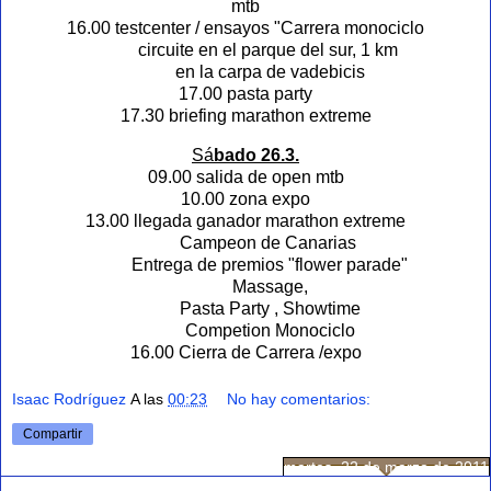
mtb
16.00 testcenter / ensayos "Carrera monociclo
circuite en el parque del sur, 1 km
en la carpa de vadebicis
17.00 pasta party
17.30 briefing marathon extreme
Sá
bado 26.3.
09.00 salida de open mtb
10.00 zona expo
13.00 llegada ganador marathon extreme
Campeon de Canarias
Entrega de premios "flower parade"
Massage,
Pasta Party , Showtime
Competion Monociclo
16.00 Cierra de Carrera /expo
Isaac Rodríguez
A las
00:23
No hay comentarios:
Compartir
martes, 22 de marzo de 2011