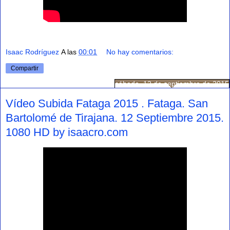
Isaac Rodríguez
A las
00:01
No hay comentarios:
Compartir
sábado, 12 de septiembre de 2015
Vídeo Subida Fataga 2015 . Fataga. San
Bartolomé de Tirajana. 12 Septiembre 2015.
1080 HD by isaacro.com