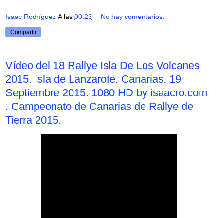
Isaac Rodríguez
A las
00:23
No hay comentarios:
Compartir
Vídeo del 18 Rallye Isla De Los Volcanes
2015. Isla de Lanzarote. Canarias. 19
Septiembre 2015. 1080 HD by isaacro.com
. Campeonato de Canarias de Rallye de
Tierra 2015.