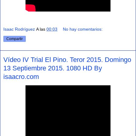
Isaac Rodríguez
A las
00:03
No hay comentarios:
Compartir
Vídeo IV Trial El Pino. Teror 2015. Domingo
13 Septiembre 2015. 1080 HD By
isaacro.com