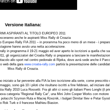
Versione Italiana:
PRIMI ASPIRANTI AL TITOLO EUROPEO 2011
osceranno anche le aspiranti Miss Rally di Croazia
to Europeo Rally FIA 2011 – in proramma fra poco meno di un mese - i prepara
stagione hanno avuto una netta accelerazione.
l rally in programma il 19-21 maggio ed aver aperto le iscrizioni a quella che sa
, gli organizzatori del Croatia Rally si preparano a lanciare le manifestazion
tacolo allo sport nel centro pedonale di Rijeka, dove avrà sede anche il Parc
ito web della gara
www.croatia-rally.com
partirà la presentazione delle candidat
Miss Rally di Croazia.
no iniziato a far pervenire alla FIA la loro iscrizione alla serie, come prescritto 
ggio, sono già 10 i piloti che risultano iscritti a fine febbraio, ad iniziare dal
a Rally 2010 Luca Rossetti. Fra gli altri ci sono gli italiani Piero Longhi (il pr
uova categoria “Regional Rally Car”, una Mini John Cooper Works con motore 
i polacchi Szymon Ruta e Maciej Rzeznik, i bulgari Dimitar Iliev e Petar Gyos
no Rok Turk e il francese Mathieu Biasion.