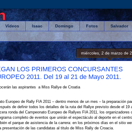
Vídeos
Isaac
Domingo
Fotos
Salvador
miércoles, 2 de marzo de 
LLEGAN LOS PRIMEROS CONCURSANTES
EO 2011. Del 19 al 21 de Mayo 2011.
ocerán las aspirantes a Miss Rallye de Croatia
ato Europeo de Rally FIA 2011 – dentro menos de un mes – la preparación par
ués de definir todos los detalles de la ruta del Rallye previsto desde el 19 
ercera ronda del Campeonato Europeo de Rallyes FIA 2011, los organizadores 
rograma completo de eventos que unirán el espectáculo al deporte en el centr
ién el parque de asistencia de la carrera: en los próximos días en el sitio we
la presentación de las candidatas al titulo de Miss Rally de Croacia.