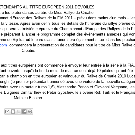
TENDANTS AU TITRE EUROPEEN 2011 DEVOILES
re les prétendantes au titre de Miss Rallye de Croatie
onnat d'Europe des Rallyes de la FIA 2011 – prévu dans moins d'un mois – le
a vitesse. Après avoir défini tous les détails de l'itinéraire du rallye prévue d
 ce qui sera la troisième épreuve du Championnat d'Europe des Rallyes de la F
e se préparent à lancer le programme complet des événements annexes qui von
onne de Rijeka, où le parc d’assistance sera également situé: dans les procha
.com
commencera la présentation de candidates pour le titre de Miss Rallye 
Croatie.
aux titres européens ont commencé à envoyer leur entrée à la série à la FIA,
tant ouverts jusqu'à la fin du mois de mai, ce sont déjà 10 pilotes qui ont été
 par le champion en titre européen et vainqueur du Rallye de Croatie 2010 Luc
o Longhi (le premier prétendant annoncé avec une voiture de la nouvelle catégori
orks avec un moteur turbo 1,6), Alessandro Perico et Giovanni Vergnano, les
 Bulgares Dimitar Iliev et Petar Gyoshev, le slovène Rok Turk et le Françai
Mathieu Biasion.