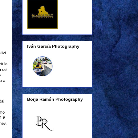
Iván García Photography
tivi
rà la
i del
o
e a
Borja Ramón Photography
dai
imo
1.6
hev,