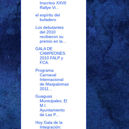
Inscritos XXVII
Rallye Vi...
el espíritu del
bufadero
Los debutantes
del 2010
recibieron su
premio en la...
GALA DE
CAMPEONES
2010 FALP y
FCA.
Programa
Carnaval
Internacional
de Maspalomas
2011...
Guaguas
Municipales; El
M.I.
Ayuntamiento
de Las P...
Hoy Gala de la
Integración: