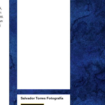
A,
n
ti.
un
j
Salvador Torres Fotografía