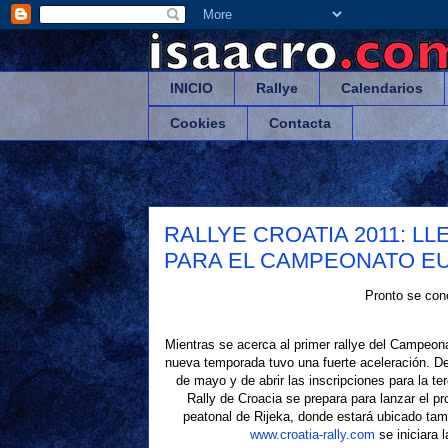
INICIO
Rallye
Calendarios
Cookies
Contacta
RALLYE CROATIA 2011: 
PARA EL CAMPEONATO EUROP
Pronto se con
Mientras se acerca al primer rallye del Campeon
nueva temporada tuvo una fuerte aceleración. Desp
de mayo y de abrir las inscripciones para la t
Rally de Croacia se prepara para lanzar el p
peatonal de Rijeka, donde estará ubicado tamb
www.croatia-rally.com
se iniciara 