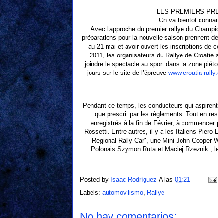
LES PREMIERS PRE
On va bientôt connait
Avec l'approche du premier rallye du Champi
préparations pour la nouvelle saison prennent de l
au 21 mai et avoir ouvert les inscriptions de
2011, les organisateurs du Rallye de Croati
joindre le spectacle au sport dans la zone piét
jours sur le site de l’épreuve
www.croatia-rally
Pendant ce temps, les conducteurs qui aspirent 
que prescrit par les règlements. Tout en res
enregistrés à la fin de Février, à commencer
Rossetti. Entre autres, il y a les Italiens Pier
Regional Rally Car", une Mini John Cooper W
Polonais Szymon Ruta et Maciej Rzeznik , les
Posted by
Isaac Rodríguez
A las
01:21
Labels:
automovilismo
,
Rallye
No hay comentarios: