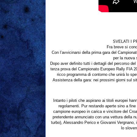
SVELATI I 
Fra breve si con
Con l’avvicinarsi della prima gara del Campiona
per la nuova 
Dopo aver definito tutti i dettagli del percorso de
terza prova del Campionato Europeo Rally FIA 2011
ricco programma di contorno che unirà lo spet
Assistenza della gara: nei prossimi giorni sul s
Intanto i piloti che aspirano ai titoli europei han
regolamenti. Pur restando aperte sino a fine ma
campione europeo in carica e vincitore del Croati
pretendente annunciato con una vettura della n
turbo), Alessandro Perico e Giovanni Vergnano, 
lo slove