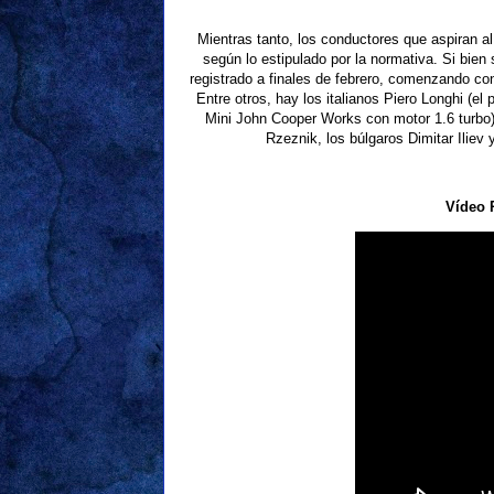
Mientras tanto, los conductores que aspiran 
según lo estipulado por la normativa. Si bien
registrado a finales de febrero, comenzando co
Entre otros, hay los italianos Piero Longhi (el
Mini John Cooper Works con motor 1.6 turbo
Rzeznik, los búlgaros Dimitar Iliev
Vídeo 