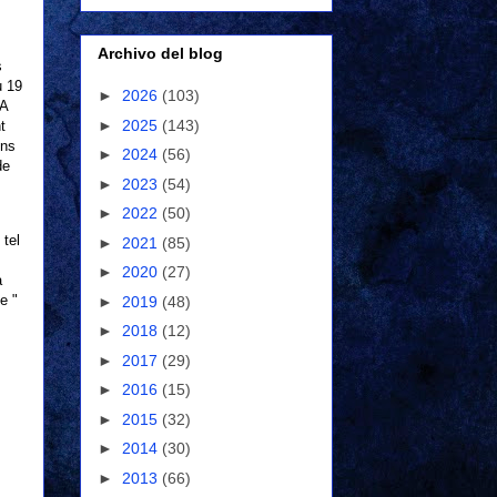
Archivo del blog
s
u 19
►
2026
(103)
IA
►
2025
(143)
t
ins
►
2024
(56)
de
►
2023
(54)
►
2022
(50)
 tel
►
2021
(85)
►
2020
(27)
a
e "
►
2019
(48)
►
2018
(12)
s
►
2017
(29)
►
2016
(15)
►
2015
(32)
►
2014
(30)
►
2013
(66)