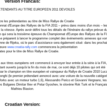
Version Francais:
TENDANTS AU TITRE EUROPEEN 2011 DEVOILES
re les prétendantes au titre de Miss Rallye de Croatie
onnat d'Europe des Rallyes de la FIA 2011 – prévu dans moins d'un mois – le
a vitesse. Après avoir défini tous les détails de l'itinéraire du rallye prévue d
 ce qui sera la troisième épreuve du Championnat d'Europe des Rallyes de la F
e se préparent à lancer le programme complet des événements annexes qui von
onne de Rijeka, où le parc d’assistance sera également situé: dans les procha
preuve
www.croatia-rally.com
commencera la présentation
tes pour le titre de Miss Rallye de Croatie.
aux titres européens ont commencé à envoyer leur entrée à la série à la FIA,
tant ouverts jusqu'à la fin du mois de mai, ce sont déjà 10 pilotes qui ont été
 par le champion en titre européen et vainqueur du Rallye de Croatie 2010 Luc
o Longhi (le premier prétendant annoncé avec une voiture de la nouvelle catégori
orks avec un moteur turbo 1,6), Alessandro Perico et Giovanni Vergnano, les
 Bulgares Dimitar Iliev et Petar Gyoshev, le slovène Rok Turk et le Françai
Mathieu Biasion.
Croatian Version: