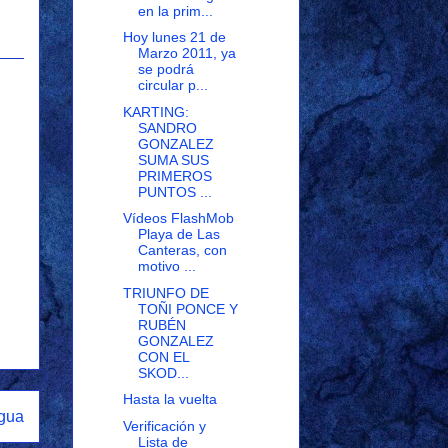
en la prim...
Hoy lunes 21 de
Marzo 2011, ya
se podrá
circular p...
KARTING:
SANDRO
GONZALEZ
SUMA SUS
PRIMEROS
PUNTOS ...
Vídeos FlashMob
Playa de Las
Canteras, con
motivo ...
TRIUNFO DE
TOÑI PONCE Y
RUBÉN
GONZALEZ
CON EL
SKOD...
Hasta la vuelta
igua
Verificación y
Lista de