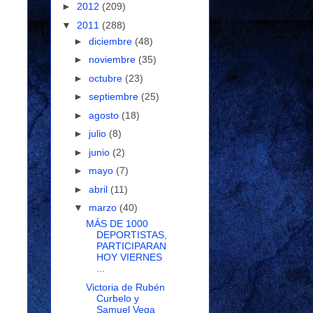
►
2012
(209)
▼
2011
(288)
►
diciembre
(48)
►
noviembre
(35)
►
octubre
(23)
►
septiembre
(25)
►
agosto
(18)
►
julio
(8)
►
junio
(2)
►
mayo
(7)
►
abril
(11)
▼
marzo
(40)
MÁS DE 1000
DEPORTISTAS,
PARTICIPARAN
HOY VIERNES
...
Victoria de Rubén
Curbelo y
Samuel Vega