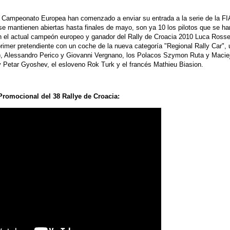
al Campeonato Europea han comenzado a enviar su entrada a la serie de la FI
 se mantienen abiertas hasta finales de mayo, son ya 10 los pilotos que se ha
n el actual campeón europeo y ganador del Rally de Croacia 2010 Luca Rosset
 primer pretendiente con un coche de la nueva categoría "Regional Rally Car", 
), Alessandro Perico y Giovanni Vergnano, los Polacos Szymon Ruta y Macie
 y Petar Gyoshev, el esloveno Rok Turk y el francés Mathieu Biasion.
Promocional del 38 Rallye de Croacia: