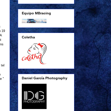
Equipo MBracing
s
u 19
IA
Coletha
t
ins
 tel
a
Daniel García Photography
e "
s