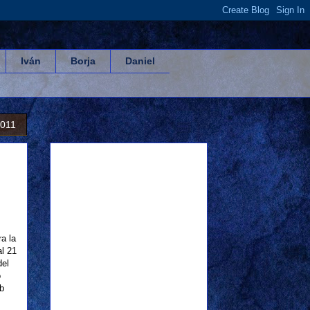
Iván
Borja
Daniel
2011
a la
al 21
del
o
b