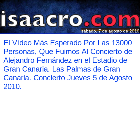
sábado, 7 de agosto de 2010
El Vídeo Más Esperado Por Las 13000
Personas, Que Fuimos Al Concierto de
Alejandro Fernández en el Estadio de
Gran Canaria. Las Palmas de Gran
Canaria. Concierto Jueves 5 de Agosto
2010.