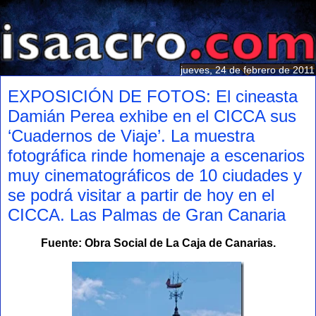
jueves, 24 de febrero de 2011
EXPOSICIÓN DE FOTOS: El cineasta
Damián Perea exhibe en el CICCA sus
‘Cuadernos de Viaje’. La muestra
fotográfica rinde homenaje a escenarios
muy cinematográficos de 10 ciudades y
se podrá visitar a partir de hoy en el
CICCA. Las Palmas de Gran Canaria
Fuente: Obra Social de La Caja de Canarias.