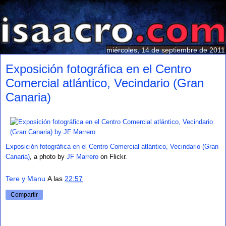
miércoles, 14 de septiembre de 2011
Exposición fotográfica en el Centro
Comercial atlántico, Vecindario (Gran
Canaria)
Exposición fotográfica en el Centro Comercial atlántico, Vecindario (Gran
Canaria)
, a photo by
JF Marrero
on Flickr.
Tere y Manu
A las
22:57
Compartir