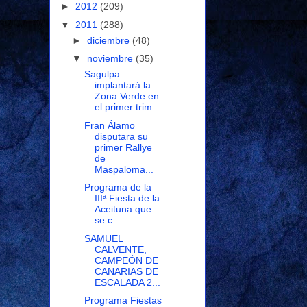
►
2012
(209)
▼
2011
(288)
►
diciembre
(48)
▼
noviembre
(35)
Sagulpa
implantará la
Zona Verde en
el primer trim...
Fran Álamo
disputara su
primer Rallye
de
Maspaloma...
Programa de la
IIIª Fiesta de la
Aceituna que
se c...
SAMUEL
CALVENTE,
CAMPEÓN DE
CANARIAS DE
ESCALADA 2...
Programa Fiestas