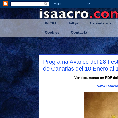
INICIO
Rallye
Calendarios
Cookies
Contacta
Programa Avance del 28 Festi
de Canarias del 10 Enero al 
Ver documento en PDF del 
www.isaacro