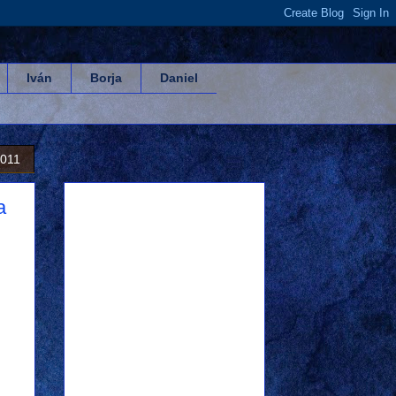
Iván
Borja
Daniel
2011
a