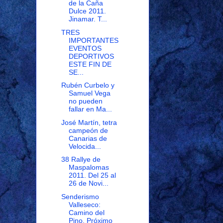
de la Caña
Dulce 2011.
Jinamar. T...
TRES
IMPORTANTES
EVENTOS
DEPORTIVOS
ESTE FIN DE
SE...
Rubén Curbelo y
Samuel Vega
no pueden
fallar en Ma...
José Martín, tetra
campeón de
Canarias de
Velocida...
38 Rallye de
Maspalomas
2011. Del 25 al
26 de Novi...
Senderismo
Valleseco:
Camino del
Pino. Próximo