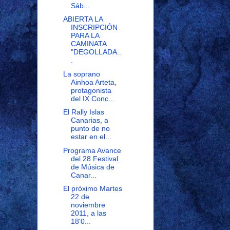
Sáb...
ABIERTA LA
INSCRIPCIÓN
PARA LA
CAMINATA
"DEGOLLADA..
.
La soprano
Ainhoa Arteta,
protagonista
del IX Conc...
El Rally Islas
Canarias, a
punto de no
estar en el...
Programa Avance
del 28 Festival
de Música de
Canar...
El próximo Martes
22 de
noviembre
2011, a las
18'0...