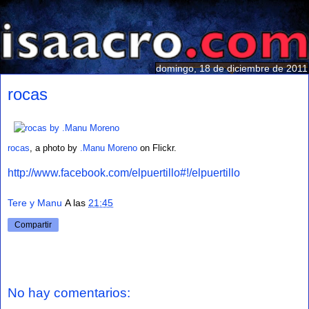
domingo, 18 de diciembre de 2011
rocas
rocas
, a photo by
.Manu Moreno
on Flickr.
http://www.facebook.com/elpuertillo#!/elpuertillo
Tere y Manu
A las
21:45
Compartir
No hay comentarios: