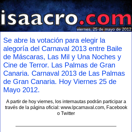
viernes, 25 de mayo de 2012
Se abre la votación para elegir la
alegoría del Carnaval 2013 entre Baile
de Máscaras, Las Mil y Una Noches y
Cine de Terror. Las Palmas de Gran
Canaria. Carnaval 2013 de Las Palmas
de Gran Canaria. Hoy Viernes 25 de
Mayo 2012.
A partir de hoy viernes, los internautas podrán participar a
través de la página oficial: www.lpcarnaval.com, Facebook
o Twitter
______________________________________