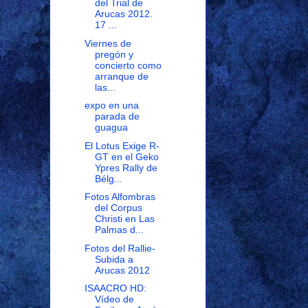
del Trial de
Arucas 2012.
17 ...
Viernes de
pregón y
concierto como
arranque de
las...
expo en una
parada de
guagua
El Lotus Exige R-
GT en el Geko
Ypres Rally de
Bélg...
Fotos Alfombras
del Corpus
Christi en Las
Palmas d...
Fotos del Rallie-
Subida a
Arucas 2012
ISAACRO HD:
Vídeo de