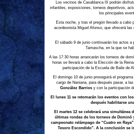
Los vecinos de Casablanca III podrán disfrut
infantiles, exposiciones, torneos deportivos, 
los principales eve
Esta noche, y tras el pregón llevado a cabo po
acordeonista Miguel Afonso, que ofrecerá las 
El sábado 9 de junio continuarán los actos a 
Tamascha, en la que se habil
A las 17:30 horas arrancarán los torneos de domi
horas se llevará a cabo la Elección de la Reina 
participación de la Escuela de Baile de 
El domingo 10 de junio proseguirá el programa
cargo de Naniana, para después pasar, a las 
González Barrios
y con la participación
d
El lunes 11 se retomarán los eventos con los
después habilitarse un
El martes 12 se celebrará una simultánea d
últimas rondas de los torneos de Dominó y
campeonato relámpago de “Cuatro en Raya” 
Tesoro Escondido”. A la conclusión se in