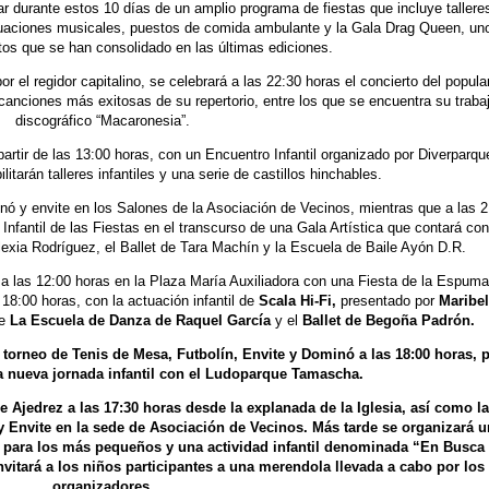
ar durante estos 10 días de un amplio programa de fiestas que incluye tallere
actuaciones musicales, puestos de comida ambulante y la Gala Drag Queen, un
ntos que se han consolidado en las últimas ediciones.
r el regidor capitalino, se celebrará a las 22:30 horas el concierto del popula
canciones más exitosas de su repertorio, entre los que se encuentra su traba
discográfico “Macaronesia”.
partir de las 13:00 horas, con un Encuentro Infantil organizado por Diverparqu
itarán talleres infantiles y una serie de castillos hinchables.
nó y envite en los Salones de la Asociación de Vecinos, mientras que a las 
Infantil de las Fiestas en el transcurso de una Gala Artística que contará con
Alexia Rodríguez, el Ballet de Tara Machín y la Escuela de Baile Ayón D.R.
 a las 12:00 horas en la Plaza María Auxiliadora con una Fiesta de la Espuma
18:00 horas, con la actuación infantil de
Scala Hi-Fi,
presentado
por
Maribel
e
La Escuela
de Danza de Raquel García
y el
Ballet de Begoña Padrón.
 torneo de Tenis de Mesa, Futbolín, Envite y Dominó a las 18:00 horas, 
a nueva jornada infantil con el Ludoparque Tamascha.
e Ajedrez a las 17:30 horas desde la explanada de la Iglesia, así como l
 Envite en la sede de Asociación de Vecinos. Más tarde se organizará u
para los más pequeños y una actividad infantil denominada “En Busca 
vitará a los niños participantes a una merendola llevada a cabo por los
organizadores.