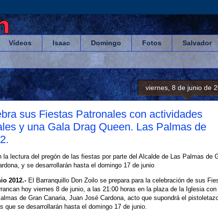
Vídeos
Isaac
Domingo
Fotos
Salvador
viernes, 8 de junio de 
ebra sus Fiestas Patronales con actividades
cales y una Gala Drag Queen. Las Palmas de
2.
 la lectura del pregón de las fiestas por parte del Alcalde de Las Palmas de 
rdona, y se desarrollarán hasta el domingo 17 de junio
nio 2012.-
El Barranquillo Don Zoilo se prepara para la celebración de sus Fie
ancan hoy viernes 8 de junio, a las 21:00 horas en la plaza de la Iglesia con 
 Palmas de Gran Canaria, Juan José Cardona, acto que supondrá el pistoletaz
s que se desarrollarán hasta el domingo 17 de junio.