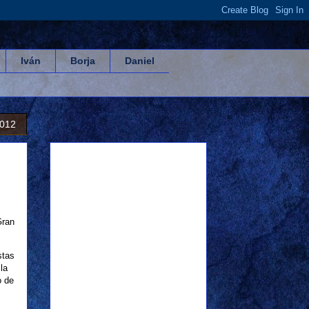
Iván
Borja
Daniel
2012
Gran
stas
la
o de