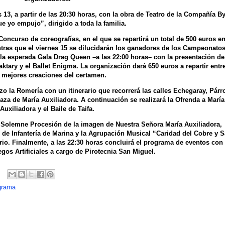
 13, a partir de las 20:30 horas, con la obra de Teatro de la Compañía B
ue yo empujo”, dirigido a toda la familia.
 Concurso de coreografías, en el que se repartirá un total de 500 euros e
ntras que el viernes 15 se dilucidarán los ganadores de los Campeonato
 la esperada Gala Drag Queen –a las 22:00 horas– con la presentación de
ktary y el Ballet Enigma. La organización dará 650 euros a repartir entre
s mejores creaciones del certamen.
zo la Romería con un itinerario que recorrerá las calles Echegaray, Párr
plaza de María Auxiliadora. A continuación se realizará la Ofrenda a María
Auxiliadora y el Baile de Taifa.
 Solemne Procesión de la imagen de Nuestra Señora María Auxiliadora,
e Infantería de Marina y la Agrupación Musical “Caridad del Cobre y 
rrio. Finalmente, a las 22:30 horas concluirá el programa de eventos con 
os Artificiales a cargo de Pirotecnia San Miguel.
grama