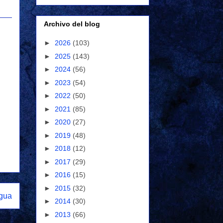
Archivo del blog
►
2026
(103)
►
2025
(143)
►
2024
(56)
►
2023
(54)
►
2022
(50)
►
2021
(85)
►
2020
(27)
►
2019
(48)
►
2018
(12)
►
2017
(29)
►
2016
(15)
►
2015
(32)
igua
►
2014
(30)
►
2013
(66)