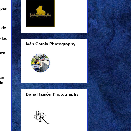
ypas
n
s de
 las
Iván García Photography
oco
San
la
Borja Ramón Photography