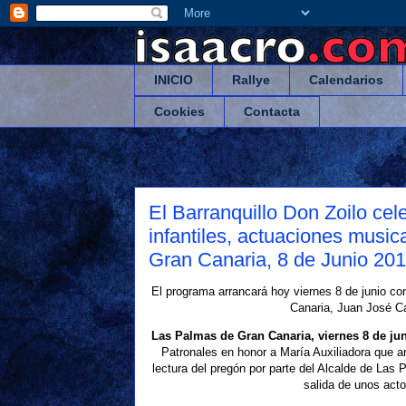
INICIO
Rallye
Calendarios
Cookies
Contacta
El Barranquillo Don Zoilo cel
infantiles, actuaciones musi
Gran Canaria, 8 de Junio 201
El programa arrancará hoy viernes 8 de junio con
Canaria, Juan José Ca
Las Palmas de Gran Canaria, viernes 8 de ju
Patronales en honor a María Auxiliadora que arr
lectura del pregón por parte del Alcalde de Las
salida de unos acto