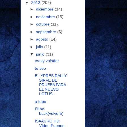
▼
2012
(209)
►
diciembre
(14)
►
noviembre
(15)
►
octubre
(11)
►
septiembre
(6)
►
agosto
(14)
►
julio
(11)
▼
junio
(31)
crazy volador
te veo
EL YPRES RALLY
SIRVE DE
PRUEBA PARA
EL NUEVO
LOTUS...
a tope
I'll be
back(volveré)
ISAACRO HD:
Vídeo Fuegos