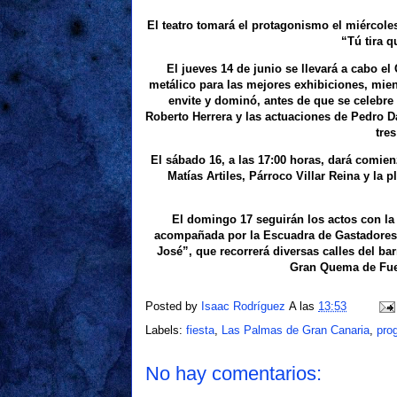
El teatro tomará el protagonismo el miércoles
“Tú tira q
El jueves 14 de junio se llevará a cabo el
metálico para las mejores exhibiciones, mie
envite y dominó, antes de que se celebre
Roberto Herrera y las actuaciones de Pedro Da
tre
El sábado 16, a las 17:00 horas, dará comien
Matías Artiles, Párroco Villar Reina y la 
El domingo 17 seguirán los actos con la
acompañada por la Escuadra de Gastadores d
José”, que recorrerá diversas calles del ba
Gran Quema de Fueg
Posted by
Isaac Rodríguez
A las
13:53
Labels:
fiesta
,
Las Palmas de Gran Canaria
,
pro
No hay comentarios: