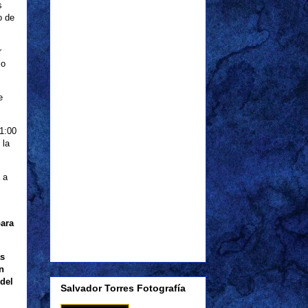
s
o de
r
jo
e
21:00
 la
 a
para
as
n
del
Salvador Torres Fotografía