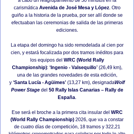
a cabo un reagrupamiento de 30 minutos en la
carismática
Avenida de José Mesa y López
. Otro
guiño a la historia de la prueba, por ser allí donde se
efectuaban las ceremonias de salida de las primeras
ediciones.
La etapa del domingo ha sido remodelada al cien por
cien, y estará focalizada por dos tramos inéditos para
los equipos del
WRC (World Rally
Championship)
:
‘Ingenio - Valsequillo’
(26,49 km),
una de las grandes novedades de esta edición,
y
‘Santa Lucía - Agüimes'
(13,27 km), designada
Wolf
Power Stage
del
50 Rally Islas Canarias – Rally de
España
.
Ese será el broche a la primera cita insular del
WRC
(World Rally Championship)
2026, que va a constar
de cuatro días de competición, 18 tramos y 322,21
kilómetros cronometrados para celebrar por todo lo alto