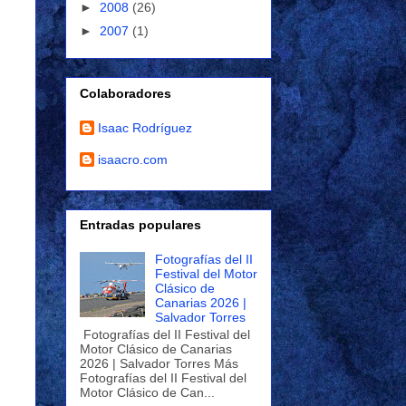
►
2008
(26)
►
2007
(1)
Colaboradores
Isaac Rodríguez
isaacro.com
Entradas populares
Fotografías del II
Festival del Motor
Clásico de
Canarias 2026 |
Salvador Torres
Fotografías del II Festival del
Motor Clásico de Canarias
2026 | Salvador Torres Más
Fotografías del II Festival del
Motor Clásico de Can...