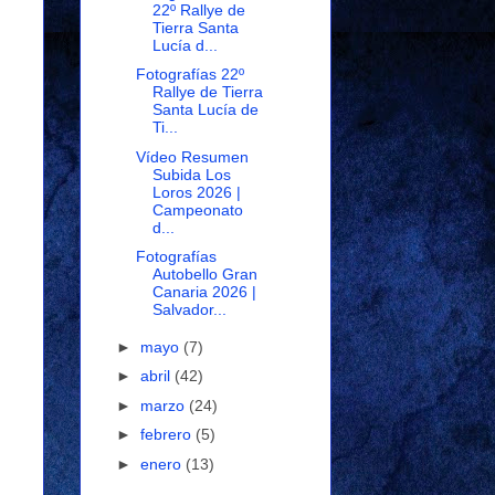
22º Rallye de
Tierra Santa
Lucía d...
Fotografías 22º
Rallye de Tierra
Santa Lucía de
Ti...
Vídeo Resumen
Subida Los
Loros 2026 |
Campeonato
d...
Fotografías
Autobello Gran
Canaria 2026 |
Salvador...
►
mayo
(7)
►
abril
(42)
►
marzo
(24)
►
febrero
(5)
►
enero
(13)