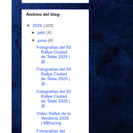
Archivo del blog
▼
2026
(103)
►
julio
(4)
▼
junio
(8)
Fotografías del 50
Rallye Ciudad
de Telde 2026 |
@...
Fotografías del 50
Rallye Ciudad
de Telde 2026 |
@...
Fotografías del 50
Rallye Ciudad
de Telde 2026 |
@...
Vídeo Rallye de la
Vendimia 2026
| MBracing
Fotografías del