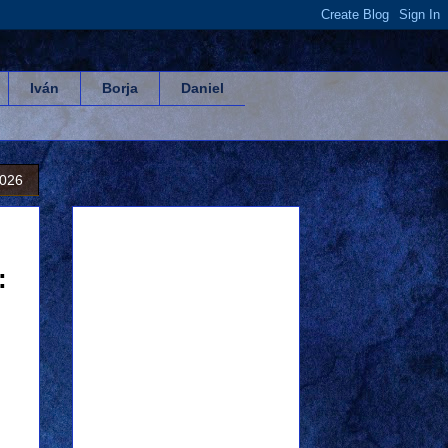
Iván
Borja
Daniel
2026
: