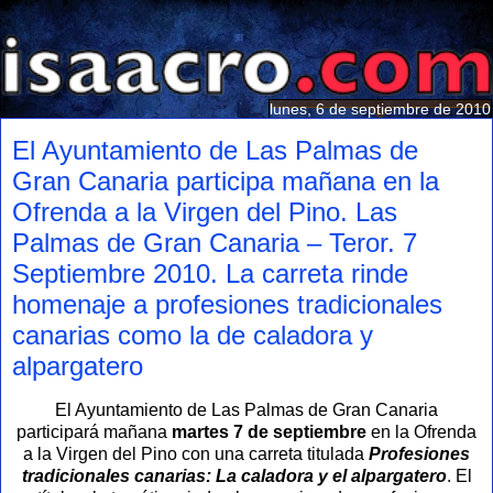
lunes, 6 de septiembre de 2010
El Ayuntamiento de Las Palmas de
Gran Canaria participa mañana en la
Ofrenda a la Virgen del Pino. Las
Palmas de Gran Canaria – Teror. 7
Septiembre 2010. La carreta rinde
homenaje a profesiones tradicionales
canarias como la de caladora y
alpargatero
El Ayuntamiento de Las Palmas de Gran Canaria
participará mañana
martes 7 de septiembre
en la Ofrenda
a la Virgen del Pino con una carreta titulada
Profesiones
tradicionales canarias: La caladora y el alpargatero
. El