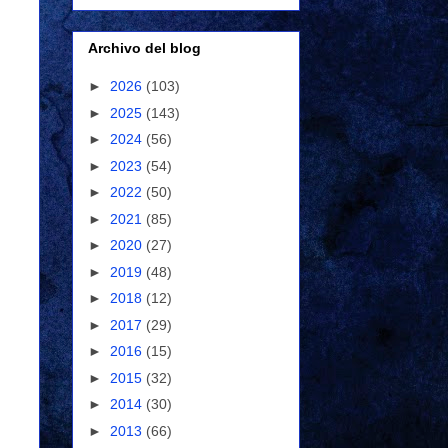
Archivo del blog
►
2026
(103)
►
2025
(143)
►
2024
(56)
►
2023
(54)
►
2022
(50)
►
2021
(85)
►
2020
(27)
►
2019
(48)
►
2018
(12)
►
2017
(29)
►
2016
(15)
►
2015
(32)
►
2014
(30)
►
2013
(66)