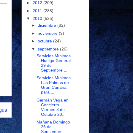
►
2012
(209)
►
2011
(288)
▼
2010
(525)
►
diciembre
(82)
►
noviembre
(9)
►
octubre
(24)
▼
septiembre
(26)
Servicios Mínimos
Huelga General
29 de
Septiembre ...
Servicios Mínimos
Las Palmas de
Gran Canaria
para ...
Germán Vega en
Concierto .
Viernes 8 de
igua
Octubre 20...
Mañana Domingo
26 de
Septiembre