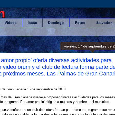
Vídeos
Isaac
Domingo
Fotos
Salvador
viernes, 17 de septiembre de 
amor propio’ oferta diversas actividades para
 videoforum y el club de lectura forma parte d
res próximos meses. Las Palmas de Gran Canari
 de Gran Canaria 16 de septiembre de 2010
almas de Gran Canaria vuelve a proponer diversas actividades para los meses
el programa ‘Por amor propio’ dirigido a mujeres y hombres del municipio.
ida, un videoforum o un club de lectura forman parte de este programa que ren
r valores de igualdad y luchar desde la prevención contra la violencia de géne