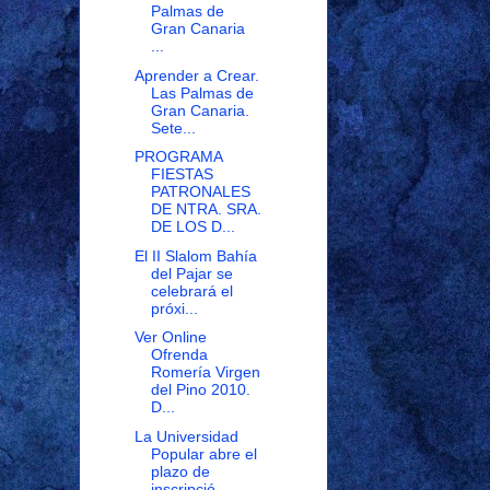
Palmas de
Gran Canaria
...
Aprender a Crear.
Las Palmas de
Gran Canaria.
Sete...
PROGRAMA
FIESTAS
PATRONALES
DE NTRA. SRA.
DE LOS D...
El II Slalom Bahía
del Pajar se
celebrará el
próxi...
Ver Online
Ofrenda
Romería Virgen
del Pino 2010.
D...
La Universidad
Popular abre el
plazo de
inscripció...