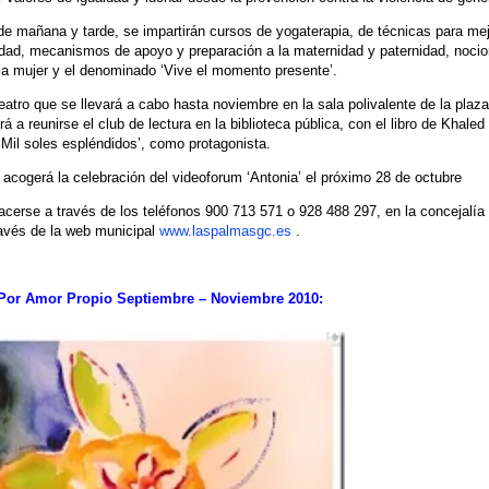
de mañana y tarde, se impartirán cursos de yogaterapia, de técnicas para mej
ledad, mecanismos de apoyo y preparación a la maternidad y paternidad, noci
la mujer y el denominado ‘Vive el momento presente’.
eatro que se llevará a cabo hasta noviembre en la sala polivalente de la plaz
 reunirse el club de lectura en la biblioteca pública, con el libro de Khaled
‘Mil soles espléndidos’, como protagonista.
 acogerá la celebración del videoforum ‘Antonia’ el próximo 28 de octubre
hacerse a través de los teléfonos 900 713 571 o 928 488 297, en la concejalía
ravés de la web municipal
www.laspalmasgc.es
.
Por Amor Propio Septiembre – Noviembre 2010: