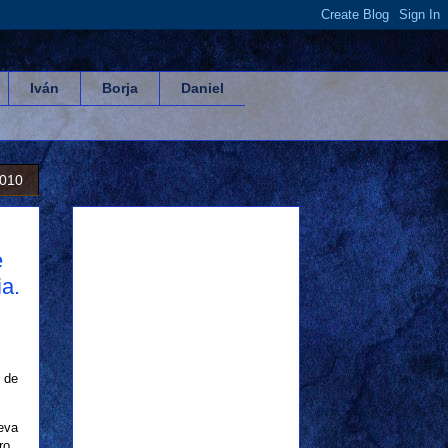
Iván
Borja
Daniel
2010
e
a.
 de
ueva
ro.