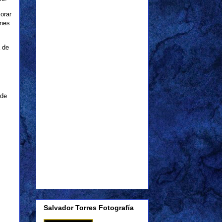
orar
ones
a de
 de
Salvador Torres Fotografía