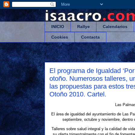
INICIO
Rallye
Calendarios
Cookies
Contacta
El programa de Igualdad ‘Por 
otoño. Numerosos talleres, un
las propuestas para estos t
Otoño 2010. Cartel.
Las Palmas
El área de igualdad del ayuntamiento de Las P
septiembre, octubre y noviembre, dentro d
Talleres sobre salud integral y la calidad de v
su oferta trimestralmente con el fin de fomenta