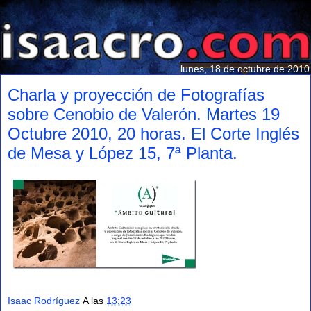
lunes, 18 de octubre de 2010
Charla y proyección de Fotografías
sobre Cenobio de Valerón. Martes 19
Octubre 2010, 20 horas. El Corte Inglés
de Mesa y López 15, 7ª Planta.
Isaac Rodríguez
A las
13:23