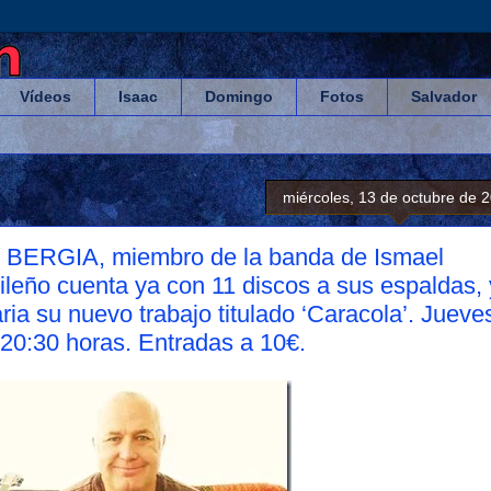
Vídeos
Isaac
Domingo
Fotos
Salvador
miércoles, 13 de octubre de 
 BERGIA, miembro de la banda de Ismael
ileño cuenta ya con 11 discos a sus espaldas, 
ia su nuevo trabajo titulado ‘Caracola’. Jueve
20:30 horas. Entradas a 10€.