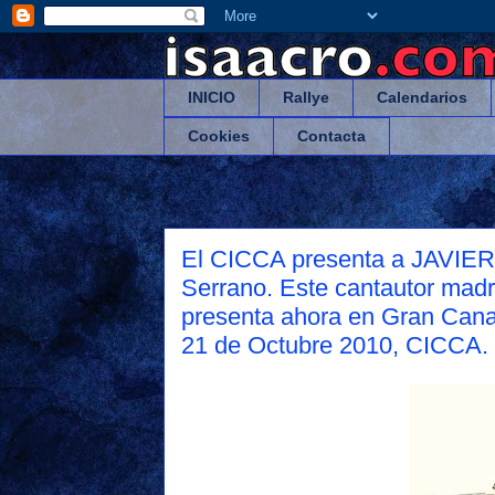
INICIO
Rallye
Calendarios
Cookies
Contacta
El CICCA presenta a JAVIER
Serrano. Este cantautor madr
presenta ahora en Gran Canar
21 de Octubre 2010, CICCA. 