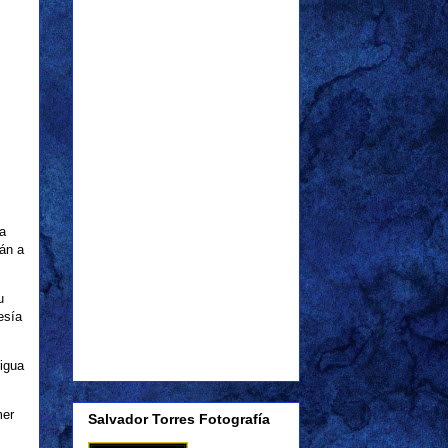
la
tán a
u
esía
tigua
mer
Salvador Torres Fotografía