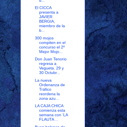
d...
El CICCA
presenta a
JAVIER
BERGIA,
miembro de la
b...
300 mojos
compiten en el
concurso el 2º
Mejor Mojo...
Don Juan Tenorio
regresa a
Vegueta. 29 y
30 Octubr...
La nueva
Ordenanza de
Tráfico
reordena la
zona azu...
LA CAJA CHICA
comienza esta
semana con ‘LA
FLAUTA ...
Buen balance de