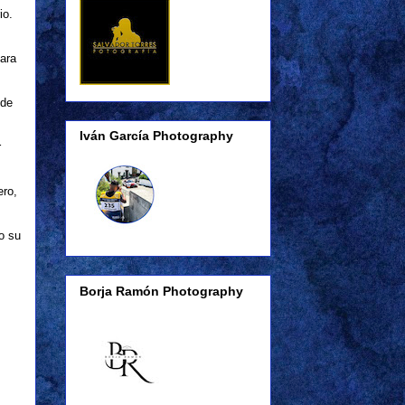
io.
ara
 de
Iván García Photography
r
ero,
o su
Borja Ramón Photography