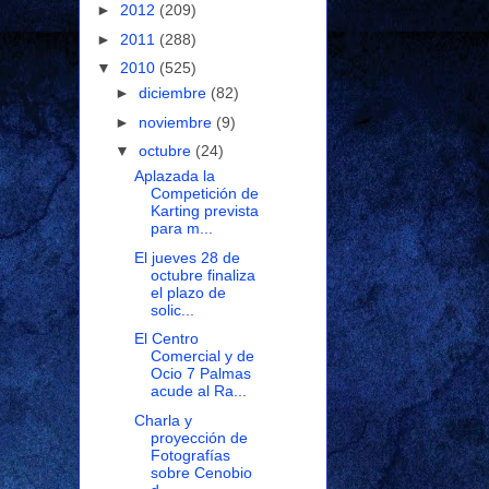
►
2012
(209)
►
2011
(288)
▼
2010
(525)
►
diciembre
(82)
►
noviembre
(9)
▼
octubre
(24)
Aplazada la
Competición de
Karting prevista
para m...
El jueves 28 de
octubre finaliza
el plazo de
solic...
El Centro
Comercial y de
Ocio 7 Palmas
acude al Ra...
Charla y
proyección de
Fotografías
sobre Cenobio