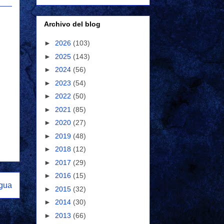
Archivo del blog
►
2026
(103)
►
2025
(143)
►
2024
(56)
►
2023
(54)
►
2022
(50)
►
2021
(85)
►
2020
(27)
►
2019
(48)
►
2018
(12)
►
2017
(29)
►
2016
(15)
igua
►
2015
(32)
►
2014
(30)
►
2013
(66)