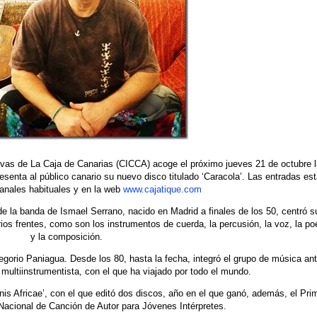
tivas de La Caja de Canarias (CICCA) acoge el próximo jueves 21 de octubre 
resenta al público canario su nuevo disco titulado ‘Caracola’. Las entradas es
canales habituales y en la web
www.cajatique.com
 la banda de Ismael Serrano, nacido en Madrid a finales de los 50, centró s
ios frentes, como son los instrumentos de cuerda, la percusión, la voz, la po
y la composición.
regorio Paniagua. Desde los 80, hasta la fecha, integró el grupo de música an
 multiinstrumentista, con el que ha viajado por todo el mundo.
nis Africae’, con el que editó dos discos, año en el que ganó, además, el Pri
Nacional de Canción de Autor para Jóvenes Intérpretes.