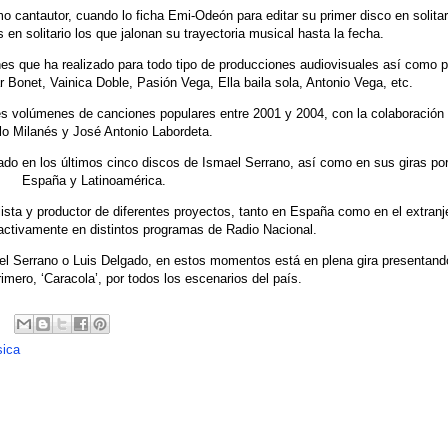
o cantautor, cuando lo ficha Emi-Odeón para editar su primer disco en solitar
en solitario los que jalonan su trayectoria musical hasta la fecha.
es que ha realizado para todo tipo de producciones audiovisuales así como p
r Bonet, Vainica Doble, Pasión Vega, Ella baila sola, Antonio Vega, etc.
res volúmenes de canciones populares entre 2001 y 2004, con la colaboración
o Milanés y José Antonio Labordeta.
pado en los últimos cinco discos de Ismael Serrano, así como en sus giras po
España y Latinoamérica.
lista y productor de diferentes proyectos, tanto en España como en el extranj
activamente en distintos programas de Radio Nacional.
l Serrano o Luis Delgado, en estos momentos está en plena gira presentand
rimero, ‘Caracola’, por todos los escenarios del país.
ica