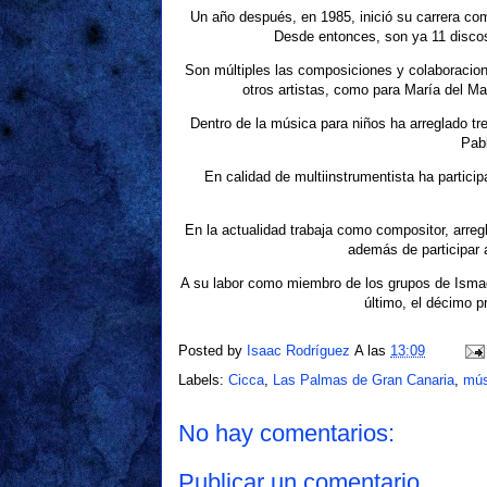
Un año después, en 1985, inició su carrera com
Desde entonces, son ya 11 discos 
Son múltiples las composiciones y colaboracion
otros artistas, como para María del Ma
Dentro de la música para niños ha arreglado t
Pabl
En calidad de multiinstrumentista ha partici
En la actualidad trabaja como compositor, arreg
además de participar 
A su labor como miembro de los grupos de Ismae
último, el décimo p
Posted by
Isaac Rodríguez
A las
13:09
Labels:
Cicca
,
Las Palmas de Gran Canaria
,
mús
No hay comentarios:
Publicar un comentario