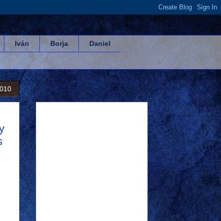
Iván
Borja
Daniel
2010
y
s