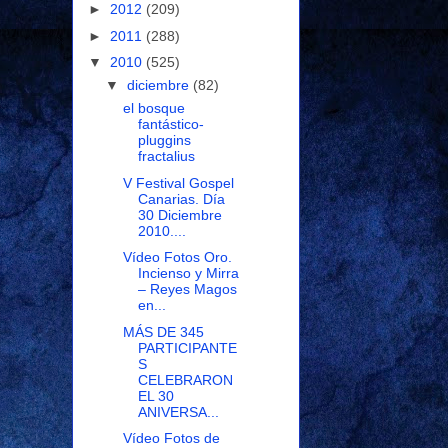
►
2012
(209)
►
2011
(288)
▼
2010
(525)
▼
diciembre
(82)
el bosque
fantástico-
pluggins
fractalius
V Festival Gospel
Canarias. Día
30 Diciembre
2010....
Vídeo Fotos Oro.
Incienso y Mirra
– Reyes Magos
en...
MÁS DE 345
PARTICIPANTE
S
CELEBRARON
EL 30
ANIVERSA...
Vídeo Fotos de