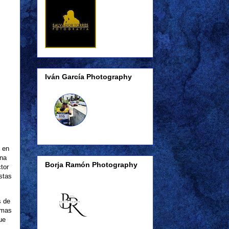
Iván García Photography
 en
una
Borja Ramón Photography
tor
stas
s de
lmas
ue