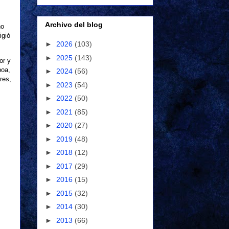
Archivo del blog
ño
igió
►
2026
(103)
►
2025
(143)
or y
boa,
►
2024
(56)
res,
►
2023
(54)
►
2022
(50)
►
2021
(85)
►
2020
(27)
►
2019
(48)
►
2018
(12)
►
2017
(29)
►
2016
(15)
►
2015
(32)
►
2014
(30)
►
2013
(66)