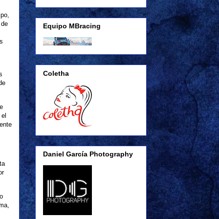
mpo,
 de
Equipo MBracing
s
Coletha
s
de
se
 el
mente
Daniel García Photography
ta
or
mo
oma,