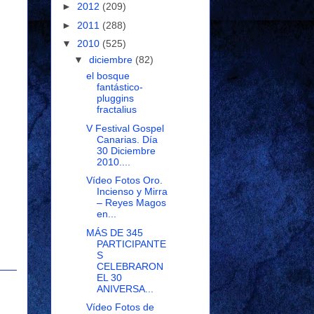
►
2012
(209)
►
2011
(288)
▼
2010
(525)
▼
diciembre
(82)
el bosque
fantástico-
pluggins
fractalius
V Festival Gospel
Canarias. Día
30 Diciembre
2010....
Vídeo Fotos Oro.
Incienso y Mirra
– Reyes Magos
en...
MÁS DE 345
PARTICIPANTE
S
CELEBRARON
EL 30
ANIVERSA...
Vídeo Fotos de