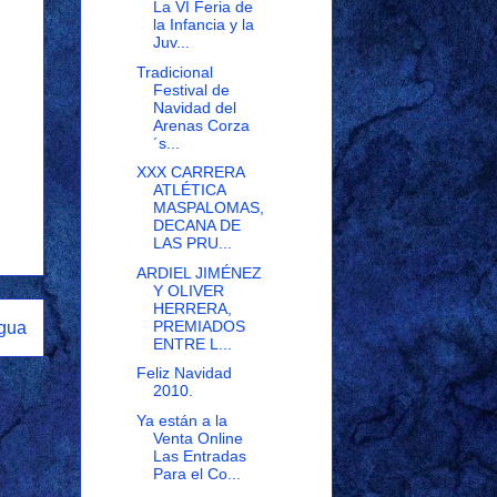
La VI Feria de
la Infancia y la
Juv...
Tradicional
Festival de
Navidad del
Arenas Corza
´s...
XXX CARRERA
ATLÉTICA
MASPALOMAS,
DECANA DE
LAS PRU...
ARDIEL JIMÉNEZ
Y OLIVER
HERRERA,
PREMIADOS
igua
ENTRE L...
Feliz Navidad
2010.
Ya están a la
Venta Online
Las Entradas
Para el Co...