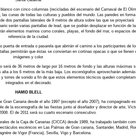
y blanco con cinco columnas (recicladas del escenario del Carnaval de El Oli
, las cunas de todas las culturas y pueblos del mundo. Las paredes en forma
de dos pantallas laterales de 9 metros de altura sobre las que se proyectará
rio serán varias pantallas de lead, que se podrán desplazar en función de la
rán elementos marinos como corales, playas, el fondo del mar, o espacios de
referencia de la ciudad.
 puerta de entrada o pasarela que abrirán el camino a los participantes de lo
allas permitirán que éstas se conviertan en cortinas opacas o que se llenen 
imágenes y color.
ario será de 36 metros de largo por 16 metros de fondo y las alturas máximas 
s alta a los 6 metros de la más baja. Los escenógrafos aprovecharán además
rias y torres de sonido a fin de que estos elementos técnicos queden completa
integrados en el decorado.
HAMID BLELL
de Gran Canaria desde el año 1997 (excepto el año 2007), ha compaginado es
e de la escenografía de las fiestas junto al diseñador y director de arte, Víct
2008. El de 2011 será su cuarto escenario consecutivo.
lturales de la Caja de Canarias (CICCA) desde 1989, ha trabajado también co
espectáculos escénicos en Las Palmas de Gran canaria, Santander, Madrid, R
Vagnére de Vigor (Francia), Sevilla, Vigo y Barcelona.