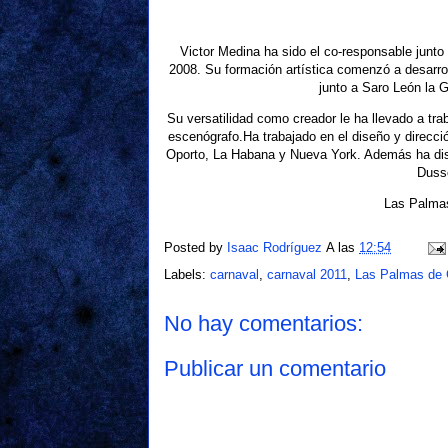
Victor Medina ha sido el co-responsable junto 
2008. Su formación artística comenzó a desarrol
junto a Saro León la G
Su versatilidad como creador le ha llevado a tra
escenógrafo.Ha trabajado en el diseño y direcci
Oporto, La Habana y Nueva York. Además ha dise
Dusse
Las Palmas
Posted by
Isaac Rodríguez
A las
12:54
Labels:
carnaval
,
carnaval 2011
,
Las Palmas de 
No hay comentarios:
Publicar un comentario