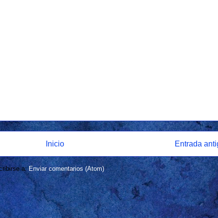
Inicio
Entrada ant
ribirse a:
Enviar comentarios (Atom)