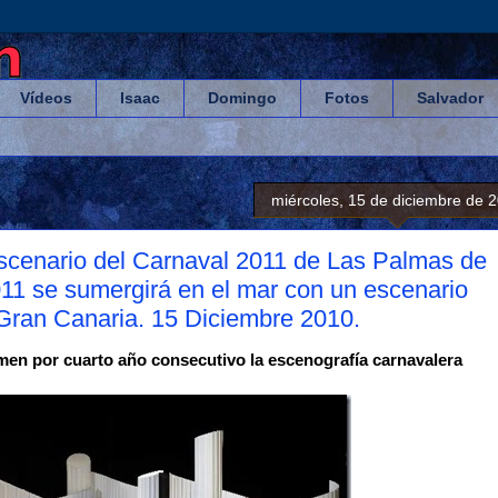
Vídeos
Isaac
Domingo
Fotos
Salvador
miércoles, 15 de diciembre de 
scenario del Carnaval 2011 de Las Palmas de
11 se sumergirá en el mar con un escenario
 Gran Canaria. 15 Diciembre 2010.
men por cuarto año consecutivo la escenografía carnavalera