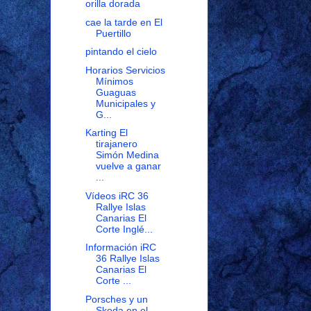
orilla dorada
cae la tarde en El
Puertillo
pintando el cielo
Horarios Servicios
Mínimos
Guaguas
Municipales y
G...
Karting El
tirajanero
Simón Medina
vuelve a ganar
...
Vídeos iRC 36
Rallye Islas
Canarias El
Corte Inglé...
Información iRC
36 Rallye Islas
Canarias El
Corte ...
Porsches y un
Skoda en el