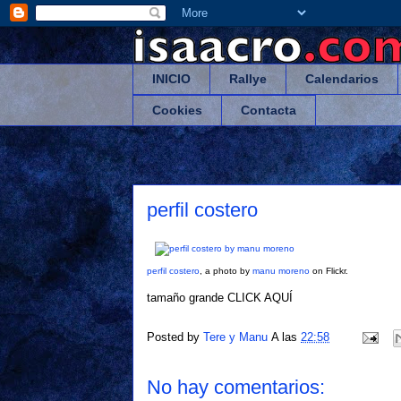
INICIO
Rallye
Calendarios
Cookies
Contacta
perfil costero
perfil costero
, a photo by
manu moreno
on Flickr.
tamaño grande
CLICK AQUÍ
Posted by
Tere y Manu
A las
22:58
No hay comentarios: