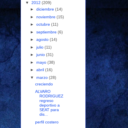
▼
2012
(209)
►
diciembre
(14)
►
noviembre
(15)
►
octubre
(11)
►
septiembre
(6)
►
agosto
(14)
►
julio
(11)
►
junio
(31)
►
mayo
(38)
►
abril
(16)
▼
marzo
(28)
creciendo
ALVARO
RODRIGUEZ
regreso
deportivo a
SEAT para
dis...
perfil costero