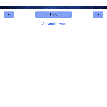
‹
›
Inicio
Ver versión web