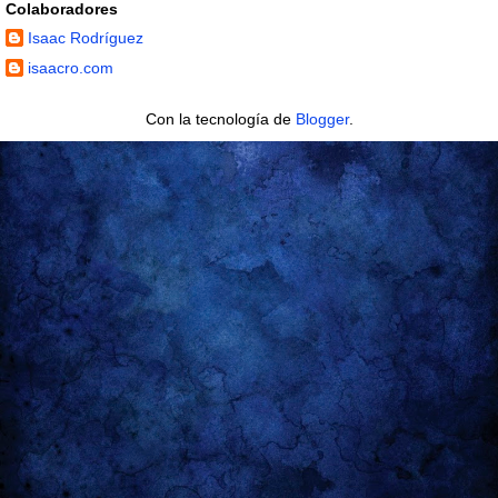
Colaboradores
Isaac Rodríguez
isaacro.com
Con la tecnología de
Blogger
.