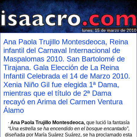
lunes, 15 de marzo de 2010
Ana Paola Trujillo Montesdeoca, Reina
infantil del Carnaval Internacional de
Maspalomas 2010. San Bartolomé de
Tirajana. Gala Elección de La Reina
Infantil Celebrada el 14 de Marzo 2010.
Xenia Niño Gil fue elegida 1ª Dama,
mientras que el título de 2ª Dama
recayó en Arima del Carmen Ventura
Álamo
·
Ana Paola Trujillo Montesdeoca,
que lució la fantasía
“Una estrella se ha encendido en el bosque encantado”
,
diseñada por María Suárez Suárez, se ha proclamado esta