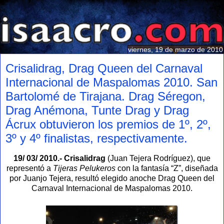
viernes, 19 de marzo de 2010
Crisalidrag, Drag Queen del Carnaval
Internacional de Maspalomas 2010. San
Bartolomé de Tirajana. Drag Séregon,
Drag Anémona, Tunte Drag y Drag
Ácrux obtuvieron los premios de 1º, 2º,
3º y 4º finalistas, respectivamente.
19/ 03/ 2010.- Crisalidrag
(Juan Tejera Rodríguez), que
representó a
Tijeras Pelukeros
con la fantasía “Z”, diseñada
por Juanjo Tejera, resultó elegido anoche Drag Queen del
Carnaval Internacional de Maspalomas 2010.