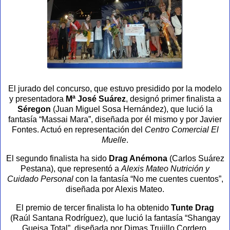
El jurado del concurso, que estuvo presidido por la modelo
y presentadora
Mª José Suárez
, designó primer finalista a
Séregon
(Juan Miguel Sosa Hernández), que lució la
fantasía “Massai Mara”, diseñada por él mismo y por Javier
Fontes. Actuó en representación del
Centro Comercial El
Muelle
.
El segundo finalista ha sido
Drag Anémona
(Carlos Suárez
Pestana), que representó a
Alexis Mateo Nutrición y
Cuidado Personal
con la fantasía “No me cuentes cuentos”,
diseñada por Alexis Mateo.
El premio de tercer finalista lo ha obtenido
Tunte Drag
(Raúl Santana Rodríguez), que lució la fantasía “Shangay
Gueisa Total”, diseñada por Dimas Trujillo Cordero.