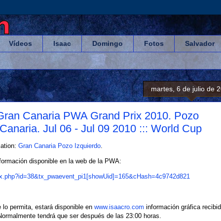
Vídeos
Isaac
Domingo
Fotos
Salvador
martes, 6 de julio de 
 Gran Canaria PWA Grand Prix 2010. Pozo
Canaria. Jul 06 - Jul 09 2010 ::: World Cup
ation:
Gran Canaria Pozo Izquierdo
.
nformación disponible en la web de la PWA:
dex.php?id=38&tx_pwaevent_pi1[showUid]=165&cHash=4c9742d821
 lo permita, estará disponible en
www.isaacro.com
información gráfica recibi
 Normalmente tendrá que ser después de las 23:00 horas.