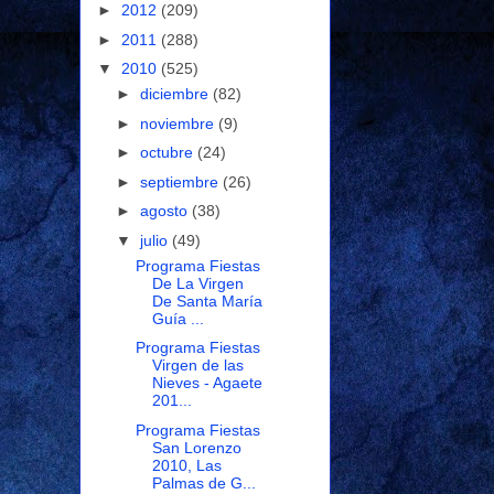
►
2012
(209)
►
2011
(288)
▼
2010
(525)
►
diciembre
(82)
►
noviembre
(9)
►
octubre
(24)
►
septiembre
(26)
►
agosto
(38)
▼
julio
(49)
Programa Fiestas
De La Virgen
De Santa María
Guía ...
Programa Fiestas
Virgen de las
Nieves - Agaete
201...
Programa Fiestas
San Lorenzo
2010, Las
Palmas de G...