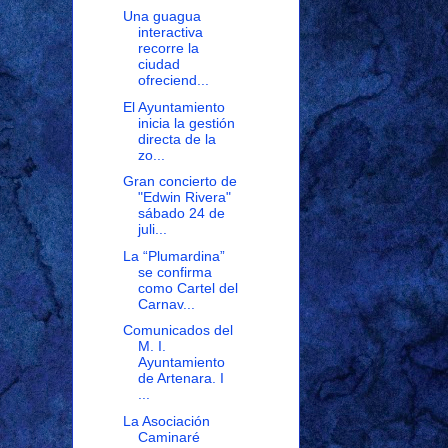
Una guagua
interactiva
recorre la
ciudad
ofreciend...
El Ayuntamiento
inicia la gestión
directa de la
zo...
Gran concierto de
"Edwin Rivera"
sábado 24 de
juli...
La “Plumardina”
se confirma
como Cartel del
Carnav...
Comunicados del
M. I.
Ayuntamiento
de Artenara. I
...
La Asociación
Caminaré