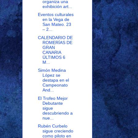
organiza una
exhibición art...
Eventos culturales
en la Vega de
San Mateo. 23
– 2...
CALENDARIO DE
ROMERÍAS DE
GRAN
CANARIA
ÚLTIMOS 6
M...
Simón Medina
López se
destapa en el
Campeonato
And...
El Trofeo Mejor
Debutante
sigue
descubriendo a
nue...
Rubén Curbelo
sigue creciendo
como piloto en