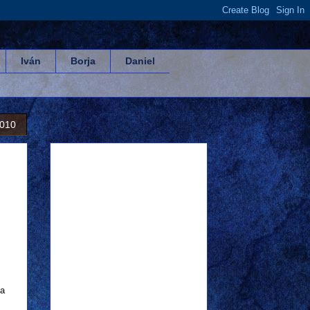
Iván
Borja
Daniel
2010
da