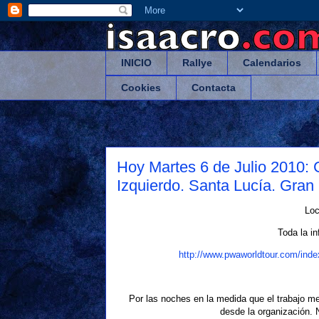
INICIO
Rallye
Calendarios
Cookies
Contacta
Hoy Martes 6 de Julio 2010:
Izquierdo. Santa Lucía. Gran 
Loc
Toda la i
http://www.pwaworldtour.com/in
Por las noches en la medida que el trabajo me
desde la organización.