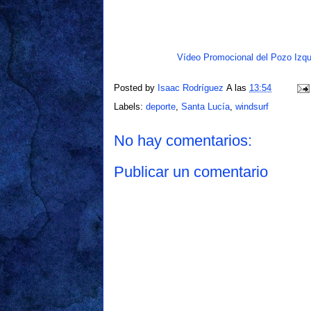
Vídeo Promocional del Pozo Izqu
Posted by
Isaac Rodríguez
A las
13:54
Labels:
deporte
,
Santa Lucía
,
windsurf
No hay comentarios:
Publicar un comentario