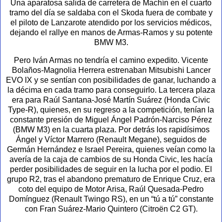
Una aparatosa salida de carretera de Machín en el cuarto
tramo del día se saldaba con el Skoda fuera de combate y
el piloto de Lanzarote atendido por los servicios médicos,
dejando el rallye en manos de Armas-Ramos y su potente
BMW M3.
Pero Iván Armas no tendría el camino expedito. Vicente
Bolaños-Magnolia Herrera estrenaban Mitsubishi Lancer
EVO IX y se sentían con posibilidades de ganar, luchando a
la décima en cada tramo para conseguirlo. La tercera plaza
era para Raúl Santana-José Martín Suárez (Honda Civic
Type-R), quienes, en su regreso a la competición, tenían la
constante presión de Miguel Ángel Padrón-Narciso Pérez
(BMW M3) en la cuarta plaza. Por detrás los rapidísimos
Ángel y Víctor Marrero (Renault Megane), seguidos de
Germán Hernández e Israel Pereira, quienes veían como la
avería de la caja de cambios de su Honda Civic, les hacía
perder posibilidades de seguir en la lucha por el podio. El
grupo R2, tras el abandono prematuro de Enrique Cruz, era
coto del equipo de Motor Arisa, Raúl Quesada-Pedro
Domínguez (Renault Twingo RS), en un “tú a tú” constante
con Fran Suárez-Mario Quintero (Citroën C2 GT).