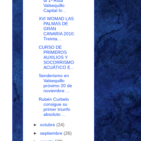
la 1ª Ruta
Valsequillo
Capital In...
XVI WOMAD LAS
PALMAS DE
GRAN
CANARIA 2010.
Treinta...
CURSO DE
PRIMEROS
AUXILIOS Y
SOCORRISMO
ACUÁTICO E...
Senderismo en
Valsequillo
próximo 20 de
noviembre ...
Rubén Curbelo
consigue su
primer triunfo
absoluto ...
►
octubre
(24)
►
septiembre
(26)