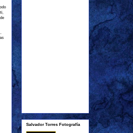
todo
i,
 de
,
las
Salvador Torres Fotografía