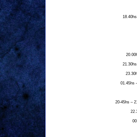
18.40hs
20.00h
21.30hs
23.30h
01.45hs 
20-45hs – 21
22.
00