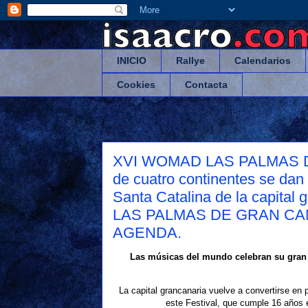
INICIO
Rallye
Calendarios
Cookies
Contacta
XVI WOMAD LAS PALMAS DE 
de cuatro continentes se dan 
Santa Catalina de la capi
LAS PALMAS DE GRAN CAN
AGENDA.
Las músicas del mundo celebran su gran 
La capital grancanaria vuelve a convertirse en
este Festival, que cumple 16 años e