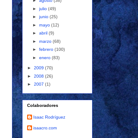
►
agosto
(38)
►
julio
(49)
►
junio
(25)
►
mayo
(12)
►
abril
(9)
►
marzo
(68)
►
febrero
(100)
►
enero
(83)
►
2009
(70)
►
2008
(26)
►
2007
(1)
Colaboradores
Isaac Rodríguez
isaacro.com