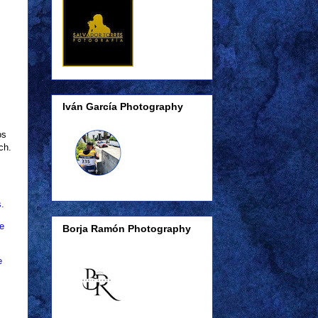
Iván García Photography
os
ch.
s
.
e
Borja Ramón Photography
e