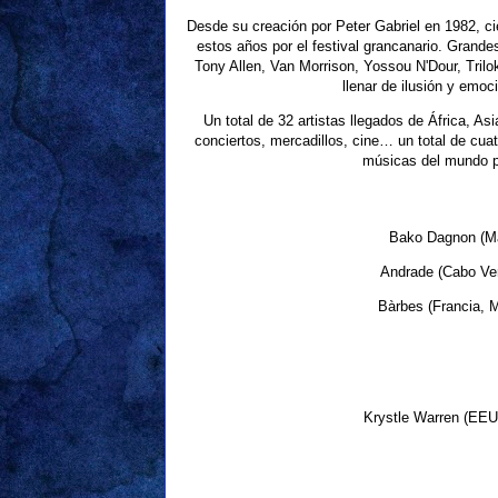
Desde su creación por Peter Gabriel en 1982, ci
estos años por el festival grancanario. Grande
Tony Allen, Van Morrison, Yossou N'Dour, Tril
llenar de ilusión y emo
Un total de 32 artistas llegados de África, As
conciertos, mercadillos, cine… un total de cua
músicas del mundo po
Bako Dagnon (Mal
Andrade (Cabo Ver
Bàrbes (Francia, M
Krystle Warren (EEUU