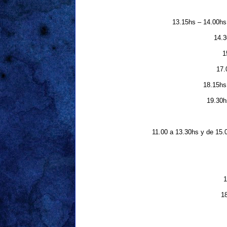
13.15hs – 14.00hs:
14.3
1
17.
18.15hs 
19.30h
11.00 a 13.30hs y de 15.0
1
1