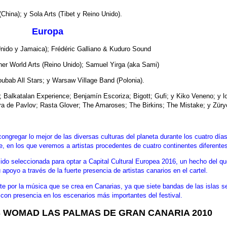
China); y Sola Arts (Tibet y Reino Unido).
Europa
nido y Jamaica); Frédéric Galliano & Kuduro Sound
her World Arts (Reino Unido); Samuel Yirga (aka Sami)
oubab All Stars; y Warsaw Village Band (Polonia).
alkatalan Experience; Benjamín Escoriza; Bigott; Gufi; y Kiko Veneno; y l
rra de Pavlov; Rasta Glover; The Amaroses; The Birkins; The Mistake; y Züry
regar lo mejor de las diversas culturas del planeta durante los cuatro día
, en los que veremos a artistas procedentes de cuatro continentes diferentes
 sido seleccionada para optar a Capital Cultural Europea 2016, un hecho del qu
yo a través de la fuerte presencia de artistas canarios en el cartel.
por la música que se crea en Canarias, ya que siete bandas de las islas s
, con presencia en los escenarios más importantes del festival.
 WOMAD LAS PALMAS DE GRAN CANARIA 2010