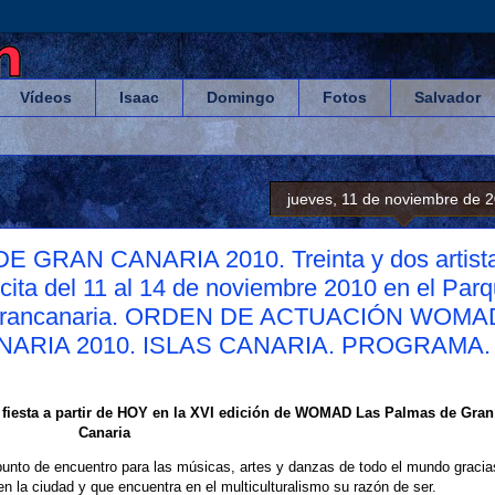
Vídeos
Isaac
Domingo
Fotos
Salvador
jueves, 11 de noviembre de 
GRAN CANARIA 2010. Treinta y dos artist
cita del 11 al 14 de noviembre 2010 en el Par
tal grancanaria. ORDEN DE ACTUACIÓN WOMA
ARIA 2010. ISLAS CANARIA. PROGRAMA.
fiesta a partir de HOY en la XVI edición de WOMAD Las Palmas de Gran
Canaria
 punto de encuentro para las músicas, artes y danzas de todo el mundo gracia
n la ciudad y que encuentra en el multiculturalismo su razón de ser.