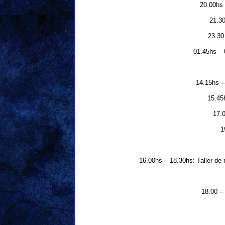
20.00hs 
21.30
23.30
01.45hs – 
14.15hs – 
15.45
17.0
1
16.00hs – 18.30hs: Taller de 
18.00 –