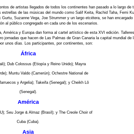
entos de artistas llegados de todos los continentes han pasado a lo largo de 
s estrellas de las músicas del mundo como Salif Keita, Rachid Taha, Femi Kut
ok Gurtu, Suzanne Vega, Joe Strummer y un largo etcétera, se han encargado
ción al público congregado en cada uno de los escenarios.
ia, América y Europa dan forma al cartel artístico de esta XVI edición. Talleres
tro jornadas que hacen de Las Palmas de Gran Canaria la capital mundial de 
r unos días. Los participantes, por continentes, son:
África
i); Dub Colossus (Etiopía y Reino Unido); Mayra
de); Muntu Valdo (Camerún); Ochestre National de
arruecos y Argelia); Takeifa (Senegal); y Cheikh Lô
(Senegal).
América
); Seu Jorge & Almaz (Brasil); y The Creole Choir of
Cuba (Cuba).
Asia