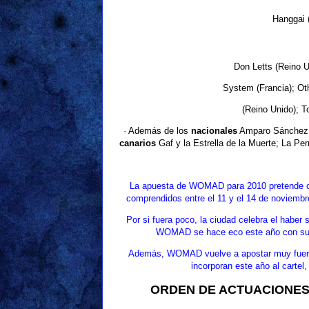
Hanggai (
Don Letts (Reino U
System (Francia); Ot
(Reino Unido); T
· Además de los
nacionales
Amparo Sánchez; B
canarios
Gaf y la Estrella de la Muerte; La Pe
La apuesta de WOMAD para 2010 pretende cong
comprendidos entre el 11 y el 14 de noviembre
Por si fuera poco, la ciudad celebra el haber
WOMAD se hace eco este año con su apo
Además, WOMAD vuelve a apostar muy fuerte 
incorporan este año al cartel
ORDEN DE ACTUACIONES