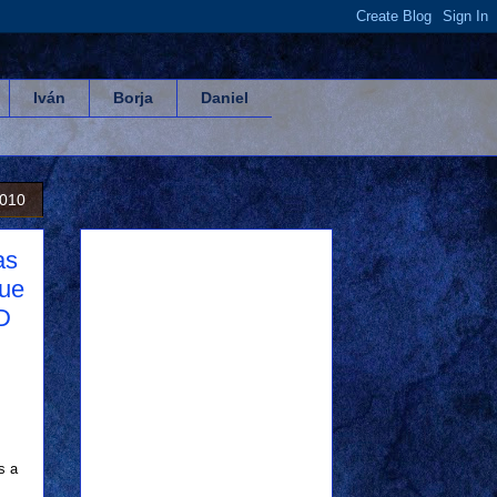
Iván
Borja
Daniel
2010
as
que
D
s a