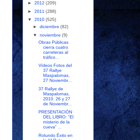
►
2012
(209)
►
2011
(288)
▼
2010
(525)
►
diciembre
(82)
▼
noviembre
(9)
Obras Públicas
cierra cuatro
carreteras al
tráfico...
Vídeos Fotos del
37 Rallye
Maspalomas,
27 Noviembr...
37 Rallye de
Maspalomas,
2010. 26 y 27
de Noviembr...
PRESENTACIÓN
DEL LIBRO: “El
misterio de la
cueva” ...
Rotundo Éxito en