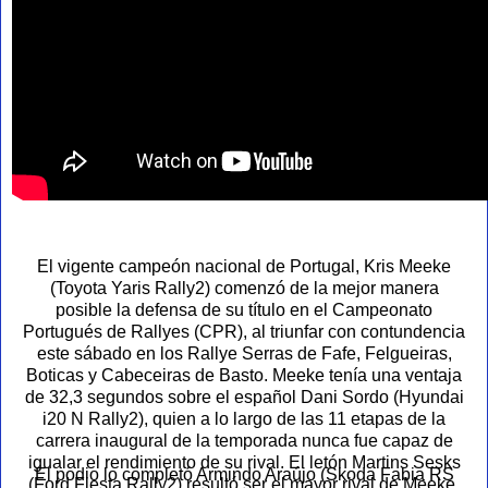
El vigente campeón nacional de Portugal, Kris Meeke
(Toyota Yaris Rally2) comenzó de la mejor
manera
posible la defensa de su título en el Campeonato
Portugués de Rallyes (CPR), al triunfar con contundencia
este sábado en los Rallye Serras de Fafe, Felgueiras,
Boticas y Cabeceiras de Basto. Meeke tenía una ventaja
de 32,3 segundos sobre el español Dani Sordo (Hyundai
i20 N Rally2), quien a lo largo de las 11 etapas de la
carrera inaugural de la temporada nunca fue capaz de
igualar el rendimiento de su rival. El letón Martins Sesks
El podio lo completó Armindo Araújo (Skoda Fabia RS
(Ford Fiesta Rally2) resultó ser el mayor rival de Meeke,