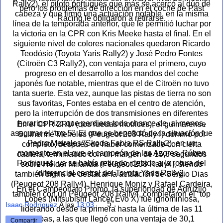
Rally2), el piloto portugués que más se acercó al dúo de
pero los problemas de dirección en el coche de Past
cabeza y que firmó una actuación notable, en la misma
Racing le obligaron a retirarse.
línea de la temporada anterior, que le permitió luchar por
la victoria en la CPR con Kris Meeke hasta el final. En el
siguiente nivel de colores nacionales quedaron Ricardo
Teodósio (Toyota Yaris Rally2) y José Pedro Fontes
(Citroën C3 Rally2), con ventaja para el primero, cuyo
progreso en el desarrollo a los mandos del coche
japonés fue notable, mientras que el de Citroën no tuvo
tanta suerte. Esta vez, aunque las pistas de tierra no son
sus favoritas, Fontes estaba en el centro de atención,
pero la interrupción de dos transmisiones en diferentes
horarios hizo que perdiera toda chance de, al menos,
En el CPR 2RM (dos ruedas motrices), el guimarense
asegurar el “top 5”. El que se benefició de la situación fue
Guilherme Meireles (Peugeot 208 Rally4) dominó por
Pedro Meireles (Skoda Fabia RS Rally2), en un
completo, después de haber comenzado con cierta
momento en el que el campeón de las Azores, Rúben
cautela, terminando con un margen de 15,6 segundos
Rodrigues, ya se había retirado, debido a la rotura del
sobre Hélder Miranda (Peugeot 208 Rally4), siendo
diferencial central del Toyota Yaris Rally2.
también digna de destacar la actuación de Sérgio Dias
(Peugeot 208 Rally4). Henrique Moniz y Rafael Cardeira,
En el Campeonato Promo, la superioridad de Adruzilo
también con un Peugeot 208 Rally4, completaron el “top
Lopes (Mitsubishi Lancer Evo X) fue ignominiosa,
5”.
Isaac Rodríguez
A las
13:03
liderando desde la primera hasta la última de las 11
etapas, a las que llegó con una ventaja de 30,1
Compartir