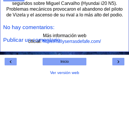
segundos sobre Miguel Carvalho (Hyundai i20 N5).
Problemas mecánicos provocaron el abandono del piloto
de Vizela y el ascenso de su rival a lo más alto del podio.
No hay comentarios:
Más información web
Publicar un comentario
oficial:
https://rallyserrasdefafe.com/
‹
›
Inicio
Ver versión web