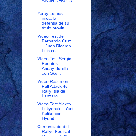
SPAIN DEBUTA
...
Yeray Lemes
inicia la
defensa de su
título provin...
Vídeo Test de
Fernando Cruz
– Juan Ricardo
Luis co...
Vídeo Test Sergio
Fuentes -
Ariday Bonilla
con Ško...
Vídeo Resumen
Full Attack 46
Rally Isla de
Lanzaro...
Vídeo Test Alexey
Lukyanuk – Yuri
Kuliko con
Hyund...
Comunicado del
Rallye Festival