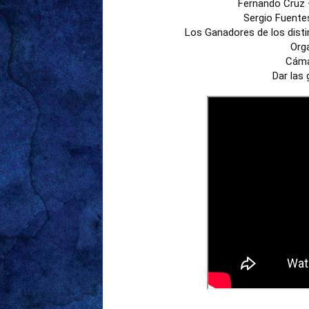
Fernando Cruz –
Sergio Fuentes
Los Ganadores de los distin
Org
Cáma
Dar las 