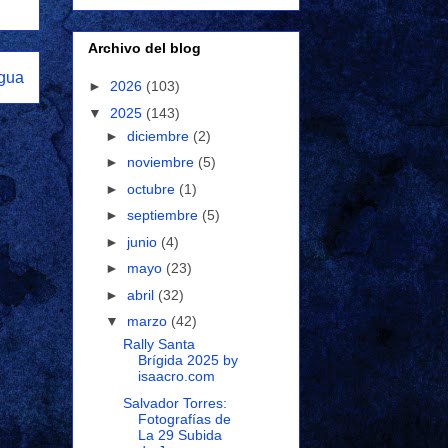
Archivo del blog
igua
►
2026
(103)
▼
2025
(143)
►
diciembre
(2)
►
noviembre
(5)
►
octubre
(1)
►
septiembre
(5)
►
junio
(4)
►
mayo
(23)
►
abril
(32)
▼
marzo
(42)
Rally Santa
Brígida 2025 by
isaacro.com
Salvador Torres:
Fotografías de
La 29 Subida