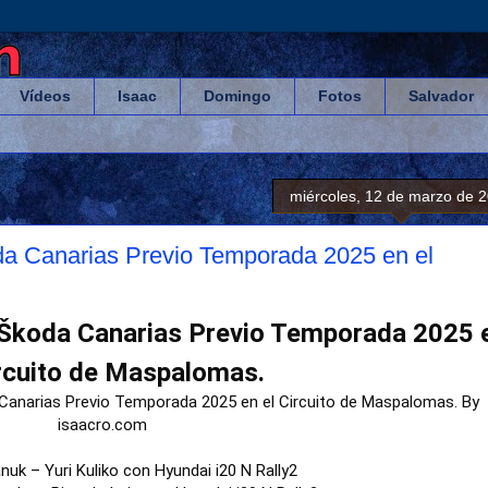
Vídeos
Isaac
Domingo
Fotos
Salvador
miércoles, 12 de marzo de 
da Canarias Previo Temporada 2025 en el
 Škoda Canarias Previo Temporada 2025 
ircuito de Maspalomas.
Canarias Previo Temporada 2025 en el Circuito de Maspalomas. By
isaacro.com
nuk – Yuri Kuliko con Hyundai i20 N Rally2