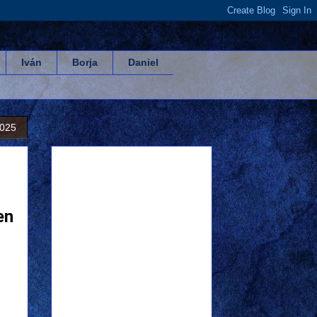
Iván
Borja
Daniel
2025
en