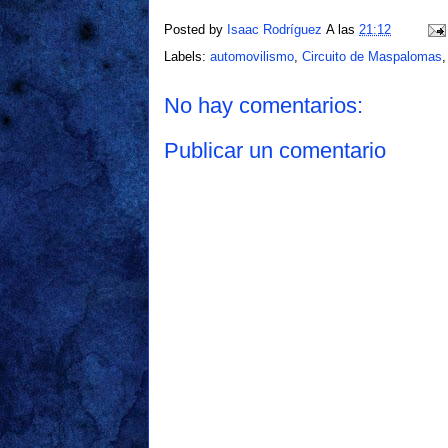
Posted by
Isaac Rodríguez
A las
21:12
Labels:
automovilismo
,
Circuito de Maspalomas
No hay comentarios:
Publicar un comentario