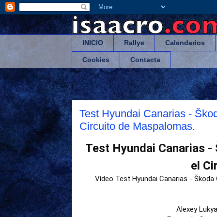
INICIO
Rallye
Calendarios
Cookies
Contacta
Test Hyundai Canarias - Ško
Circuito de Maspalomas.
Test Hyundai Canarias -
el C
Vídeo Test Hyundai Canarias - Škoda 
Alexey Lukya