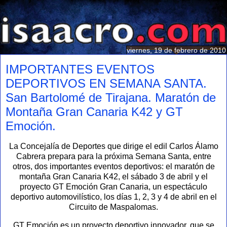
viernes, 19 de febrero de 2010
IMPORTANTES EVENTOS
DEPORTIVOS EN SEMANA SANTA.
San Bartolomé de Tirajana. Maratón de
Montaña Gran Canaria K42 y GT
Emoción.
La Concejalía de Deportes que dirige el edil Carlos Álamo
Cabrera prepara para la próxima Semana Santa, entre
otros, dos importantes eventos deportivos: el maratón de
montaña Gran Canaria K42, el sábado 3 de abril y el
proyecto GT Emoción Gran Canaria, un espectáculo
deportivo automovilístico, los días 1, 2, 3 y 4 de abril en el
Circuito de Maspalomas.
GT Emoción es un proyecto deportivo innovador, que se