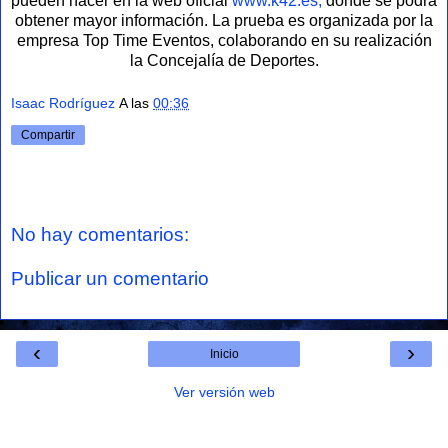
pueden hacer en la web oficial
www.k42.es,
donde se podrá
obtener mayor información. La prueba es organizada por la
empresa Top Time Eventos, colaborando en su realización
la Concejalía de Deportes.
Isaac Rodríguez
A las
00:36
Compartir
No hay comentarios:
Publicar un comentario
‹
›
Inicio
Ver versión web