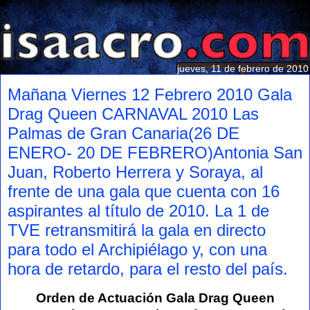
jueves, 11 de febrero de 2010
Mañana Viernes 12 Febrero 2010 Gala
Drag Queen CARNAVAL 2010 Las
Palmas de Gran Canaria(26 DE
ENERO- 20 DE FEBRERO)Antonia San
Juan, Roberto Herrera y Soraya, al
frente de una gala que cuenta con 16
aspirantes al título de 2010. La 1 de
TVE retransmitirá la gala en directo
para todo el Archipiélago y, con una
hora de retardo, para el resto del país.
Orden de Actuación Gala Drag Queen