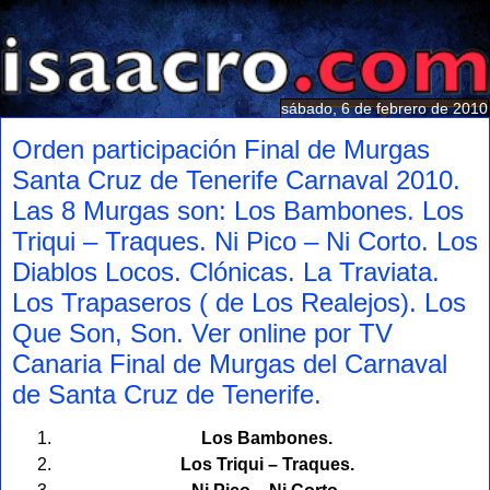
sábado, 6 de febrero de 2010
Orden participación Final de Murgas
Santa Cruz de Tenerife Carnaval 2010.
Las 8 Murgas son: Los Bambones. Los
Triqui – Traques. Ni Pico – Ni Corto. Los
Diablos Locos. Clónicas. La Traviata.
Los Trapaseros ( de Los Realejos). Los
Que Son, Son. Ver online por TV
Canaria Final de Murgas del Carnaval
de Santa Cruz de Tenerife.
Los Bambones.
Los Triqui – Traques.