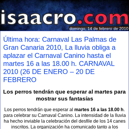
domingo, 14 de febrero de 2010
Última hora: Carnaval Las Palmas de
Gran Canaria 2010, La lluvia obliga a
aplazar el Carnaval Canino hasta el
martes 16 a las 18.00 h. CARNAVAL
2010 (26 DE ENERO – 20 DE
FEBRERO
Los perros tendrán que esperar al martes para
mostrar sus fantasías
Los perros tendrán que esperar al
martes 16 a las 18.00 h
.
para celebrar su Carnaval Canino. La intensidad de la lluvia
ha hecho inviable la celebración del desfile de los 14 canes
inscritos. La organización ha comunicado tanto a los